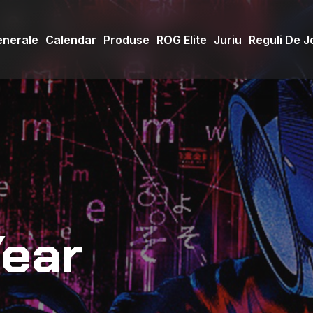
enerale
Calendar
Produse
ROG Elite
Juriu
Reguli De J
ear