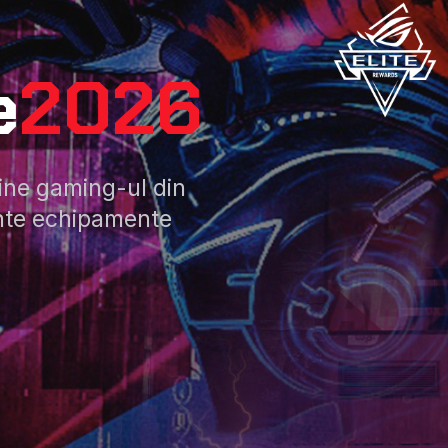
e
2026
ine gaming-ul din
nte echipamente