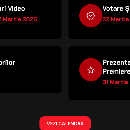
ri Video
Votare Ș
verified
2 Martie 2026
22 Martie
rilor
Prezenta
grade
Premiere
31 Martie
VEZI CALENDAR