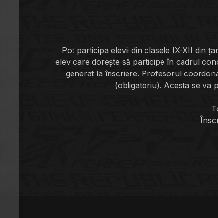
Pot participa elevii din clasele IX-XII din 
elev care dorește să participe în cadrul conc
generat la înscriere. Profesorul coordona
(obligatoriu). Acesta se va
To
Însc