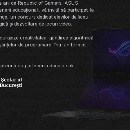
 de ani de Republic of Gamers, ASUS
rii educaționali, vă invită să participați la
e, un concurs dedicat elevilor de liceu
ică și dezvoltare de jocuri video.
urajeze creativitatea, gândirea algoritmică
ștințelor de programare, într-un format
reună cu partenerii educaționali.