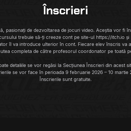
Înscrieri
țară, pasionați de dezvoltarea de jocuri video. Aceștia vor fi
ursului trebuie să-ți creeze cont pe site-ul https://itch.io 
tor îl va introduce ulterior în cont. Fiecare elev înscris v
 putea completa de către profesorul coordonator pe toată per
ate detaliile se vor regăsi la Secțiunea Înscrieri din acest sit
rierile se vor face în perioada 9 februarie 2026 – 10 martie 
Înscrierile sunt gratuite.