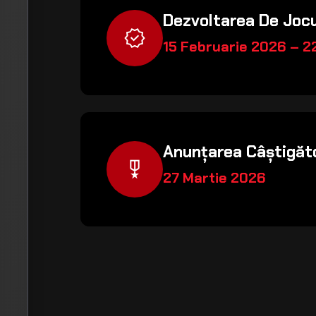
Dezvoltarea De Jocu
verified
15 Februarie 2026 – 2
Anunțarea Câștigăto
military_tech
27 Martie 2026