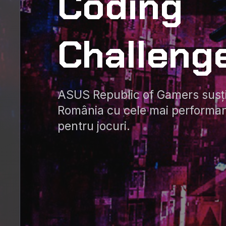
Coding
Challeng
ASUS Republic of Gamers susț
România cu cele mai performa
pentru jocuri.